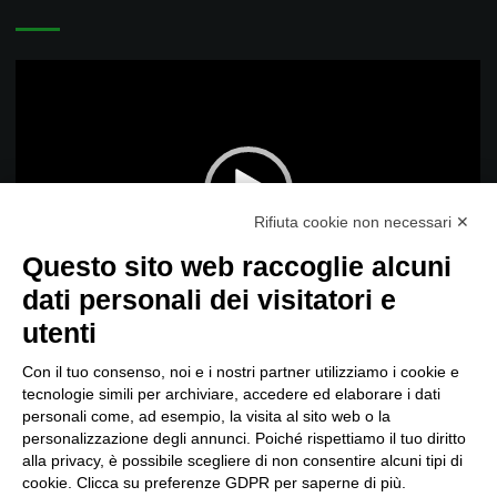
Video
Player
Rifiuta cookie non necessari ✕
Questo sito web raccoglie alcuni
dati personali dei visitatori e
00:00
01:01
utenti
Informativa
Con il tuo consenso, noi e i nostri partner utilizziamo i cookie e
tecnologie simili per archiviare, accedere ed elaborare i dati
personali come, ad esempio, la visita al sito web o la
personalizzazione degli annunci. Poiché rispettiamo il tuo diritto
alla privacy, è possibile scegliere di non consentire alcuni tipi di
Politica per la Qualità
cookie. Clicca su preferenze GDPR per saperne di più.
Whistleblowing – Procedura