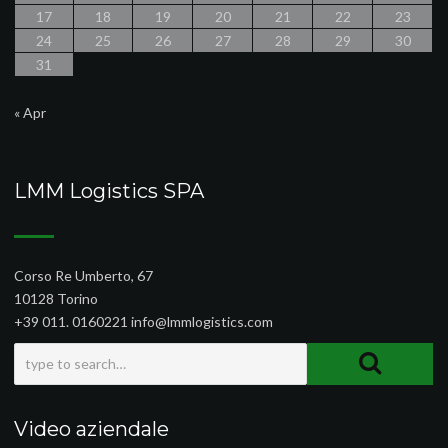
17
18
19
20
21
22
23
24
25
26
27
28
29
30
31
« Apr
LMM Logistics SPA
Corso Re Umberto, 67
10128 Torino
+39 011. 0160221 info@lmmlogistics.com
Video aziendale