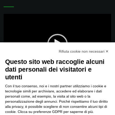
Video
Player
Rifiuta cookie non necessari ✕
Questo sito web raccoglie alcuni
dati personali dei visitatori e
00:00
01:01
utenti
Informativa
Con il tuo consenso, noi e i nostri partner utilizziamo i cookie e
tecnologie simili per archiviare, accedere ed elaborare i dati
personali come, ad esempio, la visita al sito web o la
personalizzazione degli annunci. Poiché rispettiamo il tuo diritto
alla privacy, è possibile scegliere di non consentire alcuni tipi di
Politica per la Qualità
cookie. Clicca su preferenze GDPR per saperne di più.
Whistleblowing – Procedura