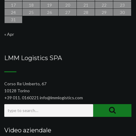
17
18
19
20
21
22
23
24
25
26
27
28
29
30
31
« Apr
LMM Logistics SPA
Corso Re Umberto, 67
10128 Torino
+39 011. 0160221 info@lmmlogistics.com
Video aziendale